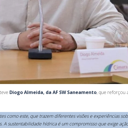
steve
Diogo Almeida, da AF SW Saneamento
, que reforçou 
s como este, que trazem diferentes visões e experiências sob
os. A sustentabilidade hídrica é um compromisso que exige ação