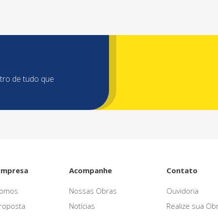
ntro de tudo que
Empresa
Acompanhe
Contato
omos
Nossas Obras
Ouvidoria
roposta
Notícias
Realize sua Ob