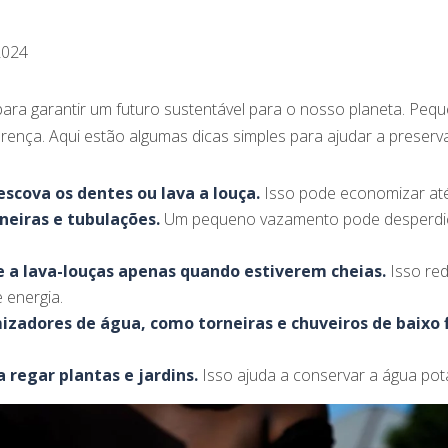
2024
para garantir um futuro sustentável para o nosso planeta. P
rença. Aqui estão algumas dicas simples para ajudar a preserv
scova os dentes ou lava a louça.
Isso pode economizar até 
eiras e tubulações.
Um pequeno vazamento pode desperdiç
 e a lava-louças apenas quando estiverem cheias.
Isso red
 energia.
izadores de água, como torneiras e chuveiros de baixo f
 regar plantas e jardins.
Isso ajuda a conservar a água pot