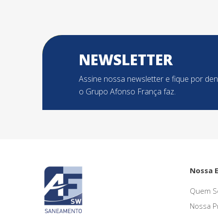
NEWSLETTER
Assine nossa newsletter e fique por de
o Grupo Afonso França faz.
Nossa 
Quem S
Nossa P