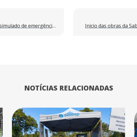
AF SW Saneamento realiza simulado de emergência em obra da Sabesp com foco em resgate, segurança e resposta rápida
Inicio das obras da S
NOTÍCIAS RELACIONADAS