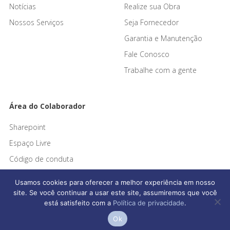
Notícias
Realize sua Obra
Nossos Serviços
Seja Fornecedor
Garantia e Manutenção
Fale Conosco
Trabalhe com a gente
Área do Colaborador
Sharepoint
Espaço Livre
Código de conduta
Usamos cookies para oferecer a melhor experiência em nosso
site. Se você continuar a usar este site, assumiremos que você
está satisfeito com a
Política de privacidade
.
AF SW Saneamento © 2026 Todos os direitos reservados
Ok