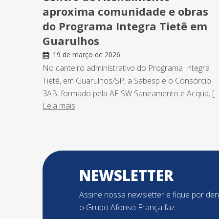
aproxima comunidade e obras
do Programa Integra Tietê em
Guarulhos
19 de março de 2026
No canteiro administrativo do Programa Integra
Tietê, em Guarulhos/SP, a Sabesp e o Consórcio
3AB, formado pela AF SW Saneamento e Acqua; […
Leia mais
NEWSLETTER
Assine nossa newsletter e fique por de
o Grupo Afonso França faz.